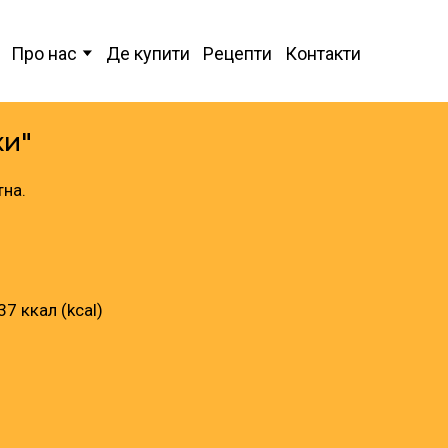
Про нас
Де купити
Рецепти
Контакти
ки"
тна.
7 ккал (kcal)