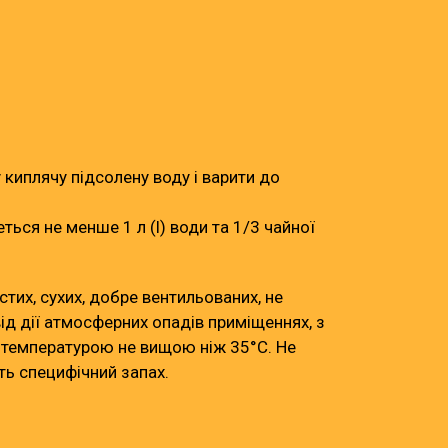
 киплячу підсолену воду і варити до
ться не менше 1 л (l) води та 1/3 чайної
стих, сухих, добре вентильованих, не
ід дії атмосферних опадів приміщеннях, з
і температурою не вищою ніж 35°С. Не
ть специфічний запах.