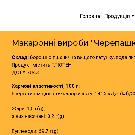
Головна
Продукція
Макаронні вироби "Черепаш
Склад:
борошно пшеничне вищого ґатунку, вода пи
Продукт містить ГЛЮТЕН.
ДСТУ 7043
Харчові властивості, 100 г:
Енергетична цінність/калорійність: 1415 кДж (kJ)/33
Жири: 1,0 г(g),
з них насичені: 0,2 г(g)
Вуглеводи: 69,7 г(g),