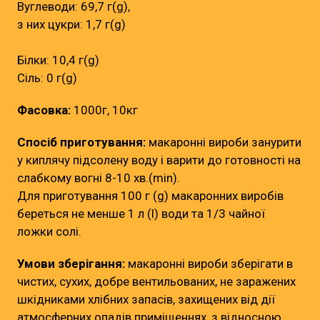
Вуглеводи: 69,7 г(g),
з них цукри: 1,7 г(g)
Білки: 10,4 г(g)
Сіль: 0 г(g)
Фасовка:
1000г, 10кг
Спосіб приготування:
макаронні вироби занурити
у киплячу підсолену воду і варити до готовності на
слабкому вогні 8-10 хв.(min).
Для приготування 100 г (g) макаронних виробів
береться не менше 1 л (l) води та 1/3 чайної
ложки солі.
Умови зберігання:
макаронні вироби зберігати в
чистих, сухих, добре вентильованих, не заражених
шкідниками хлібних запасів, захищених від дії
атмосферних опадів приміщеннях, з відносною