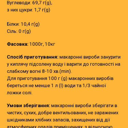
Вуглеводи: 69,7 г(g),
з них цукри: 1,7 г(g)
Білки: 10,4 г(g)
Сіль: 0 г(g)
Фасовка:
1000г, 10кг
Спосіб приготування:
макаронні вироби занурити
у киплячу підсолену воду і варити до готовності на
слабкому вогні 8-10 хв.(min).
Для приготування 100 г (g) макаронних виробів
береться не менше 1 л (l) води та 1/3 чайної
ложки солі.
Умови зберігання:
макаронні вироби зберігати в
чистих, сухих, добре вентильованих, не заражених
шкідниками хлібних запасів, захищених від дії
атмосферних опадів приміщеннях, з відносною