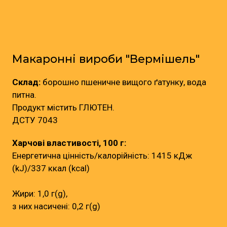
Макаронні вироби "Вермішель"
Склад:
борошно пшеничне вищого ґатунку, вода
питна.
Продукт містить ГЛЮТЕН.
ДСТУ 7043
Харчові властивості, 100 г:
Енергетична цінність/калорійність: 1415 кДж
(kJ)/337 ккал (kcal)
Жири: 1,0 г(g),
з них насичені: 0,2 г(g)